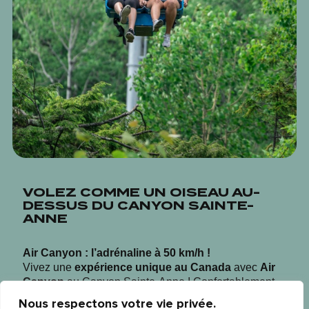
VOLEZ COMME UN OISEAU AU-
DESSUS DU CANYON SAINTE-
ANNE
Air Canyon : l’adrénaline à 50 km/h !
Vivez une
expérience unique au Canada
avec
Air
Canyon
au Canyon Sainte-Anne ! Confortablement
installé dans cette
chaise motorisée pour deux
Nous respectons votre vie privée.